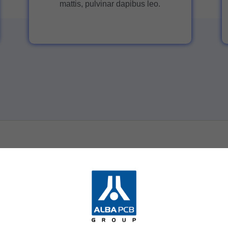
mattis, pulvinar dapibus leo.
 at, dapibus posuere libero. Curabitur lacinia elit nec nisi bibe
ros id iaculis faucibus, dolor risus bibendum ante, ut auctor eros