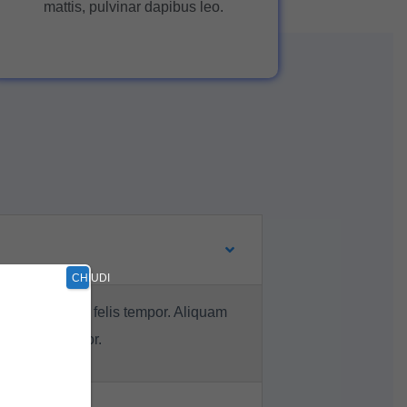
mattis, pulvinar dapibus leo.
CHIUDI
ndum, ut cursus felis tempor. Aliquam
 felis ac tortor.