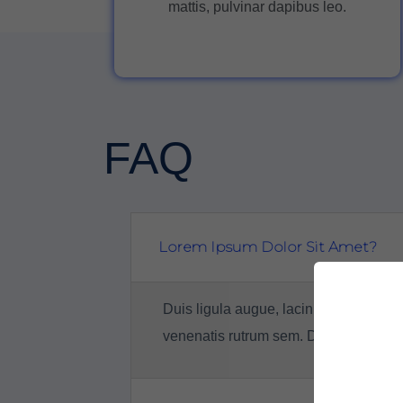
mattis, pulvinar dapibus leo.
FAQ
Lorem Ipsum Dolor Sit Amet?
Duis ligula augue, lacinia ut venenatis
venenatis rutrum sem. Donec pretium, e