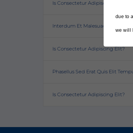
Is Consectetur Adipiscing Elit?
due to a
Interdum Et Malesuada Fames Ac
we will
Is Consectetur Adipiscing Elit?
Phasellus Sed Erat Quis Elit Temp
Is Consectetur Adipiscing Elit?