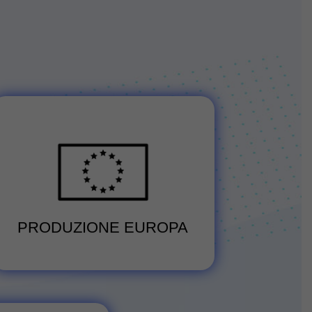
Massima accuratezza nella finitura
del PCB
Vedi servizio
PRODUZIONE EUROPA