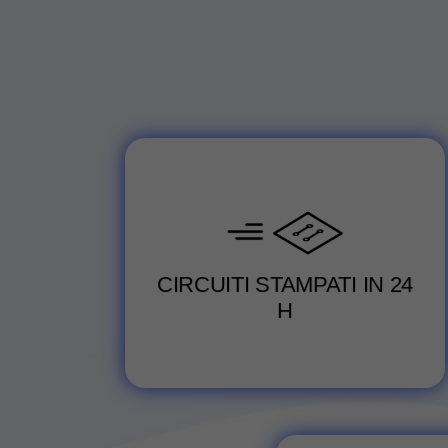
Servizio di consegna superveloce in
tempi brevissimi.
CIRCUITI STAMPATI IN 24
Vedi servizio
H